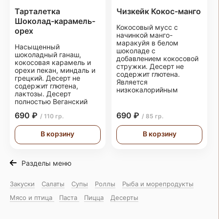
Тарталетка
Чизкейк Кокос-манго
Шоколад-карамель-
Кокосовый мусс с
орех
начинкой манго-
маракуйя в белом
Насыщенный
шоколаде с
шоколадный ганаш,
добавлением кокосовой
кокосовая карамель и
стружки. Десерт не
орехи пекан, миндаль и
содержит глютена.
грецкий. Десерт не
Является
содержит глютена,
низкокалорийным
лактозы. Десерт
полностью Веганский
690 ₽
690 ₽
/ 110 гр.
/ 85 гр.
В корзину
В корзину
Разделы меню
Закуски
Салаты
Супы
Роллы
Рыба и морепродукты
Мясо и птица
Паста
Пицца
Десерты