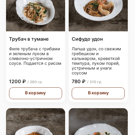
Трубач в тумане
Сифудо удон
Филе трубача с грибами
Лапша удон, со свежим
и зеленым луком в
гребешком и
сливочно-устричном
кальмаром, креветкой
соусе. Подается с рисом
темпура, луком порей,
устричным и унаги
соусом
1200 ₽
780 ₽
/ 260 гр.
/ 310 гр.
В корзину
В корзину