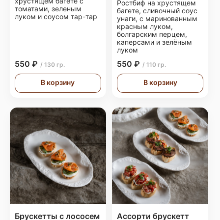
хрустящем багете с
Ростбиф на хрустящем
томатами, зеленым
багете, сливочный соус
луком и соусом тар-тар
унаги, с маринованным
красным луком,
болгарским перцем,
каперсами и зелёным
луком
550 ₽
550 ₽
/ 130 гр.
/ 110 гр.
В корзину
В корзину
Брускетты с лососем
Ассорти брускетт