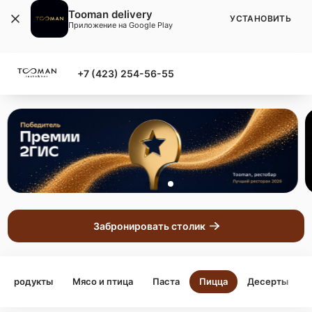
Tooman delivery
УСТАНОВИТЬ
Приложение на Google Play
+7 (423) 254-56-55
Забронировать столик
репродукты
Мясо и птица
Паста
Пицца
Десерты