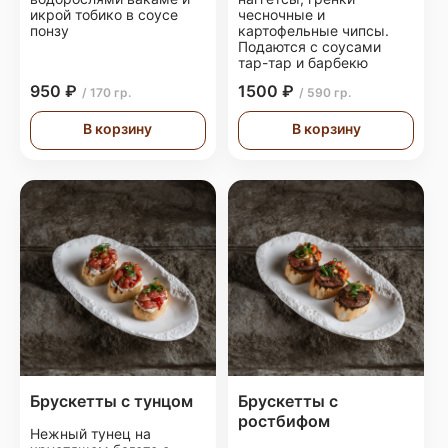
икрой тобико в соусе
чесночные и
понзу
картофельные чипсы.
Подаются с соусами
тар-тар и барбекю
950 ₽
1500 ₽
/ 170 гр.
/ 590 гр.
В корзину
В корзину
Брускетты с тунцом
Брускетты с
ростбифом
Нежный тунец на