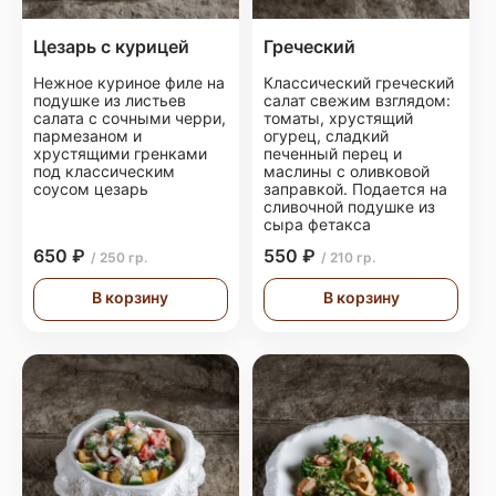
Цезарь с курицей
Греческий
Нежное куриное филе на
Классический греческий
подушке из листьев
салат свежим взглядом:
салата с сочными черри,
томаты, хрустящий
пармезаном и
огурец, сладкий
хрустящими гренками
печенный перец и
под классическим
маслины с оливковой
соусом цезарь
заправкой. Подается на
сливочной подушке из
сыра фетакса
650 ₽
550 ₽
/ 250 гр.
/ 210 гр.
В корзину
В корзину