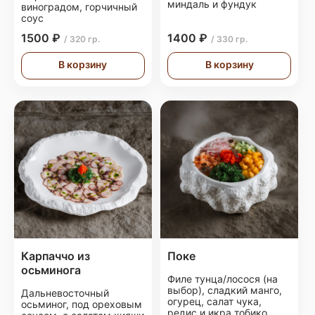
миндаль и фундук
виноградом, горчичный
соус
1500 ₽
1400 ₽
/ 320 гр.
/ 330 гр.
В корзину
В корзину
Карпаччо из
Поке
осьминога
Филе тунца/лосося (на
выбор), сладкий манго,
Дальневосточный
огурец, салат чука,
осьминог, под ореховым
редис и икра тобико.