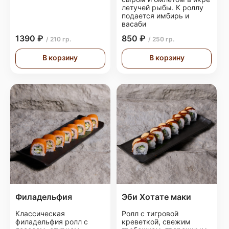
летучей рыбы. К роллу
подается имбирь и
васаби
1390 ₽
850 ₽
/ 210 гр.
/ 250 гр.
В корзину
В корзину
Филадельфия
Эби Хотате маки
Классическая
Ролл с тигровой
филадельфия ролл с
креветкой, свежим