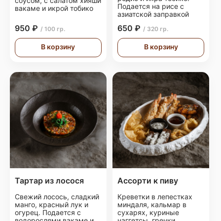
соусом, с салатом хияши
Подается на рисе с
вакаме и икрой тобико
азиатской заправкой
950 ₽
650 ₽
/ 100 гр.
/ 320 гр.
В корзину
В корзину
Тартар из лосося
Ассорти к пиву
Свежий лосось, сладкий
Креветки в лепестках
манго, красный лук и
миндаля, кальмар в
огурец. Подается с
сухарях, куриные
водорослями вакаме и
наггетсы, гренки