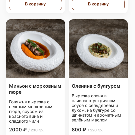
В корзину
В корзину
Миньон с морковным
Оленина с булгуром
пюре
Вырезка оленя в
сливочно-устричном
Говяжья вырезка с
соусе с сельдереем и
нежным морковным
луком, на булгуре со
пюре, соусом из
шпинатом и ароматным
красного вина и
зелёным маслом
сладкого чили
2000 ₽
800 ₽
/ 230 гр.
/ 220 гр.