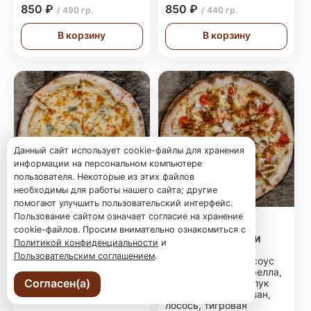
850 ₽
850 ₽
/ 490 гр.
/ 440 гр.
В корзину
В корзину
Данный сайт использует cookie-файлы для хранения
информации на персональном компьютере
пользователя. Некоторые из этих файлов
необходимы для работы нашего сайта; другие
помогают улучшить пользовательский интерфейс.
Пользование сайтом означает согласие на хранение
Пицца Сырная
Пицца с
cookie-файлов. Просим внимательно ознакомиться с
морепродуктами
Политикой конфиденциальности
и
Тесто для пиццы, соус
Пользовательским соглашением
.
сливочный, сыр
Тесто для пиццы, соус
моцарелла, сыр
сливочный , моцарелла,
горгонзола, сыр
Согласен(а)
помидоры черри, лук
пармезан, пряный мед
порей, сыр пармезан,
лосось, тигровая