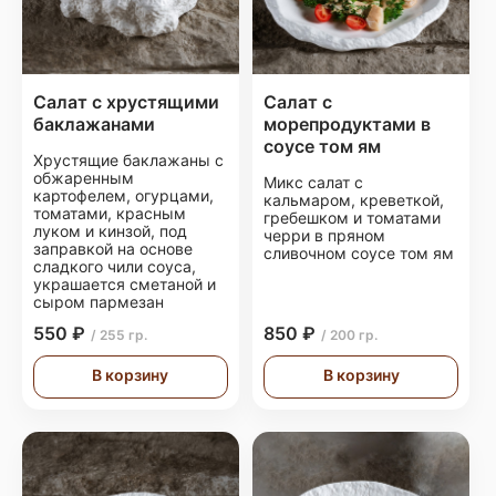
Салат с хрустящими
Салат с
баклажанами
морепродуктами в
соусе том ям
Хрустящие баклажаны с
обжаренным
Микс салат с
картофелем, огурцами,
кальмаром, креветкой,
томатами, красным
гребешком и томатами
луком и кинзой, под
черри в пряном
заправкой на основе
сливочном соусе том ям
сладкого чили соуса,
украшается сметаной и
сыром пармезан
550 ₽
850 ₽
/ 255 гр.
/ 200 гр.
В корзину
В корзину