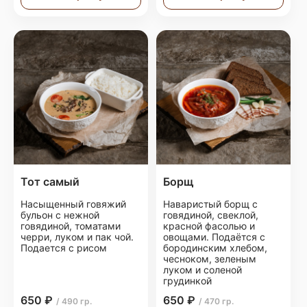
Тот самый
Борщ
Насыщенный говяжий
Наваристый борщ с
бульон с нежной
говядиной, свеклой,
говядиной, томатами
красной фасолью и
черри, луком и пак чой.
овощами. Подаётся с
Подается с рисом
бородинским хлебом,
чесноком, зеленым
луком и соленой
грудинкой
650 ₽
650 ₽
/ 490 гр.
/ 470 гр.