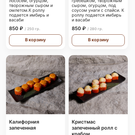
лососем, огурцом,
гребешком, творожным
творожным сыром и
сыром, огурцом, под
омлетом.К роллу
соусом унаги с спайси. К
подается имбирь и
роллу подается имбирь
васаби
и васаби
850 ₽
850 ₽
/ 250 гр.
/ 280 гр.
В корзину
В корзину
Калифорния
Кристмас
запеченная
запеченный ролл с
крабом