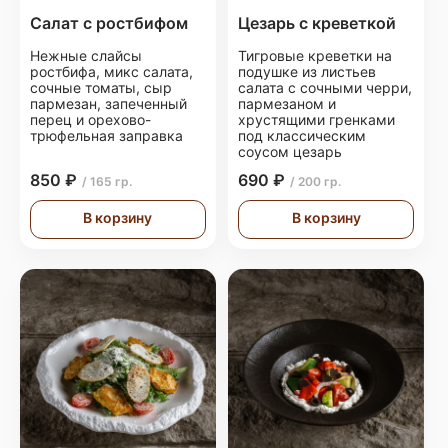
Салат с ростбифом
Цезарь с креветкой
Нежные слайсы
Тигровые креветки на
ростбифа, микс салата,
подушке из листьев
сочные томаты, сыр
салата с сочными черри,
пармезан, запеченный
пармезаном и
перец и орехово-
хрустящими гренками
трюфельная заправка
под классическим
соусом цезарь
850 ₽
690 ₽
/ 165 гр.
/ 200 гр.
В корзину
В корзину