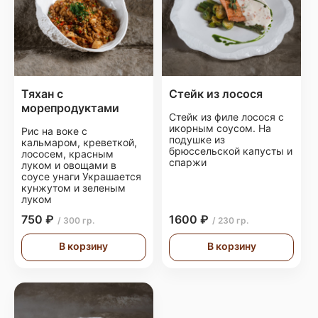
Тяхан с
Стейк из лосося
морепродуктами
Стейк из филе лосося с
икорным соусом. На
Рис на воке с
подушке из
кальмаром, креветкой,
брюссельской капусты и
лососем, красным
спаржи
луком и овощами в
соусе унаги Украшается
кунжутом и зеленым
луком
750 ₽
1600 ₽
/ 300 гр.
/ 230 гр.
В корзину
В корзину