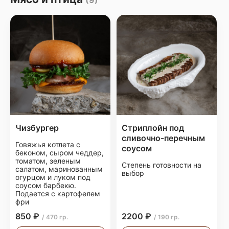
(9)
Чизбургер
Стриплойн под
сливочно-перечным
Говяжья котлета с
соусом
беконом, сыром чеддер,
томатом, зеленым
Степень готовности на
салатом, маринованным
выбор
огурцом и луком под
соусом барбекю.
Подается с картофелем
фри
850 ₽
2200 ₽
/ 470 гр.
/ 190 гр.