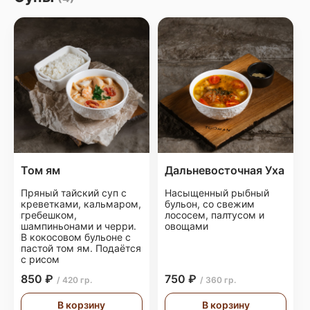
Том ям
Дальневосточная Уха
Пряный тайский суп с
Насыщенный рыбный
креветками, кальмаром,
бульон, со свежим
гребешком,
лососем, палтусом и
шампиньонами и черри.
овощами
В кокосовом бульоне с
пастой том ям. Подаётся
с рисом
850 ₽
750 ₽
/ 420 гр.
/ 360 гр.
В корзину
В корзину