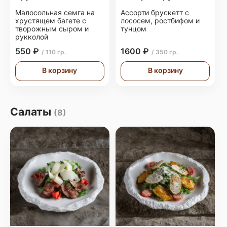
Малосольная семга на
Ассорти брускетт с
хрустящем багете с
лососем, ростбифом и
творожным сыром и
тунцом
рукколой
550 ₽
1600 ₽
/ 110 гр.
/ 350 гр.
В корзину
В корзину
Салаты
(8)