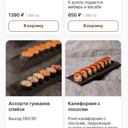
К роллу подается
имбирь и васаби
1390 ₽
850 ₽
/ 260 гр.
/ 260 гр.
В корзину
В корзину
Ассорти гунканов
Калифорния с
спайси
лососем
Выход:180/30
Ролл калифорния с
лососем, творожным
сыром и омлетом в икре