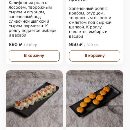
Калифорния ролл с
лососем, творожным
Запеченный ролл с
сыром и огурцом,
крабом, огурцом,
запеченный под
творожным сыром и
сливочной шапкой и
омлетом под сырной
сыром пармезан. К
шапкой. К роллу
роллу подается имбирь
подается имбирь и
и васаби
васаби
890 ₽
950 ₽
/ 310 гр.
/ 310 гр.
В корзину
В корзину