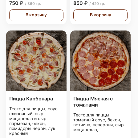
750 ₽
850 ₽
/ 360 гр.
/ 420 гр.
В корзину
В корзину
Пицца Карбонара
Пицца Мясная с
томатами
Тесто для пиццы, соус
сливочный, сыр
Тесто для пиццы,
моцарелла и сыр
томатный соус, бекон,
пармезан, бекон,
ветчина, пеперони, сыр
помидоры черри, лук
моцарелла,
красный