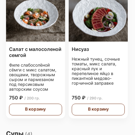
Салат с малосоленой
Нисуаз
семгой
Нежный тунец, сочные
томаты, микс салата,
Филе слабосолёной
красный лук и
сёмги с микс салатом,
перепелиное яйцо в
овощами, творожным
пикантной медово-
сыром и пармезаном
горчичной заправке
под персиковым
авторским соусом
750 ₽
750 ₽
/ 200 гр.
/ 290 гр.
В корзину
В корзину
Супы
(4)