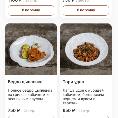
1100 ₽
750 ₽
/ 370 гр.
/ 260 гр.
В корзину
В корзину
Бедро цыпленка
Тори удон
Пряное бедро цыплёнка
Лапша удон с курицей,
на гриле с кабачком и
кабачком, болгарским
чесночным соусом
перцем и луком в
терияки
750 ₽
650 ₽
/ 280 гр.
/ 360 гр.