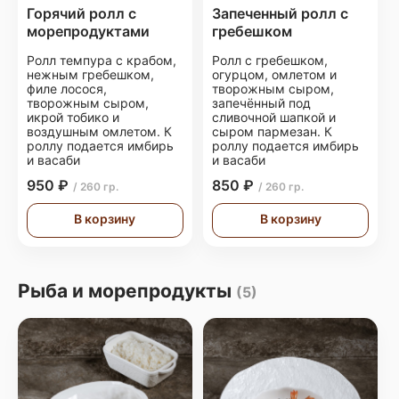
Горячий ролл с
Запеченный ролл с
морепродуктами
гребешком
Ролл темпура с крабом,
Ролл с гребешком,
нежным гребешком,
огурцом, омлетом и
филе лосося,
творожным сыром,
творожным сыром,
запечённый под
икрой тобико и
сливочной шапкой и
воздушным омлетом. К
сыром пармезан. К
роллу подается имбирь
роллу подается имбирь
и васаби
и васаби
950 ₽
850 ₽
/ 260 гр.
/ 260 гр.
В корзину
В корзину
Рыба и морепродукты
(5)